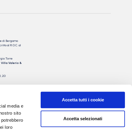
nale di Bergamo
itto al R.O.C. al
rgio Torre
 Villa Valerio &
I, 20
Accetta tutti i cookie
cial media e
nostro sito
Accetta selezionati
i potrebbero
ei loro