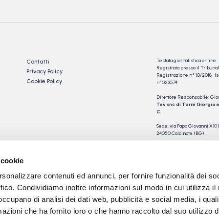
Testata giornalistica online
Contatti
Registrata presso il Tribu
Privacy Policy
Registrazione n° 10/2018 Iscr
Cookie Policy
n°023574
Direttore Responsabile: Gio
Tev snc di Torre Giorgio e
C.
Sede: via Papa Giovanni XXII
24050 Calcinate (BG)
P.IVA 03901230163
 cookie
rsonalizzare contenuti ed annunci, per fornire funzionalità dei so
ffico. Condividiamo inoltre informazioni sul modo in cui utilizza il 
 occupano di analisi dei dati web, pubblicità e social media, i qual
azioni che ha fornito loro o che hanno raccolto dal suo utilizzo d