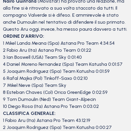
Nairo Quintana
(Movistar) ha provato una reazione, ma
alla fine si è ritrovato a sua volta staccato da tutti. Il
compagno Valverde si è difeso. E ammirevole è stato
anche Dumoulin nel tentativo di difendere il suo primato.
Questo Aru oggi, invece, ha messo paura davvero a tutti.
ORDINE D’ARRIVO:
1 Mikel Landa Meana (Spa) Astana Pro Team 4:34:54
2 Fabio Aru (Ita) Astana Pro Team 0:01:22
3 Ian Boswell (USA) Team Sky 0:01:40
4 Daniel Moreno Fernandez (Spa) Team Katusha 0:01:57
5 Joaquim Rodriguez (Spa) Team Katusha 0:01:59
6 Rafal Majka (Pol) Tinkoff-Saxo 0:02:10
7 Mikel Nieve (Spa) Team Sky
8 Esteban Chaves (Col) Orica GreenEdge 0:02:59
9 Tom Dumoulin (Ned) Team Giant-Alpecin
10 Diego Rosa (Ita) Astana Pro Team 0:03:02
CLASSIFICA GENERALE:
1 Fabio Aru (Ita) Astana Pro Team 43:12:19
2 Joaquim Rodriguez (Spa) Team Katusha 0:00:27