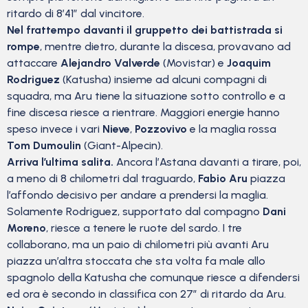
ritardo di 8’41” dal vincitore.
Nel frattempo davanti il gruppetto dei battistrada si
rompe
, mentre dietro, durante la discesa, provavano ad
attaccare
Alejandro Valverde
(Movistar) e
Joaquim
Rodriguez
(Katusha) insieme ad alcuni compagni di
squadra, ma Aru tiene la situazione sotto controllo e a
fine discesa riesce a rientrare. Maggiori energie hanno
speso invece i vari
Nieve
,
Pozzovivo
e la maglia rossa
Tom Dumoulin
(Giant-Alpecin).
Arriva l’ultima salita.
Ancora l’Astana davanti a tirare, poi,
a meno di 8 chilometri dal traguardo,
Fabio Aru
piazza
l’affondo decisivo per andare a prendersi la maglia.
Solamente Rodriguez, supportato dal compagno
Dani
Moreno
, riesce a tenere le ruote del sardo. I tre
collaborano, ma un paio di chilometri più avanti Aru
piazza un’altra stoccata che sta volta fa male allo
spagnolo della Katusha che comunque riesce a difendersi
ed ora è secondo in classifica con 27″ di ritardo da Aru.