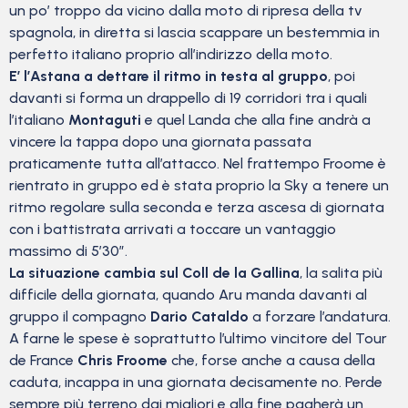
un po’ troppo da vicino dalla moto di ripresa della tv
spagnola, in diretta si lascia scappare un bestemmia in
perfetto italiano proprio all’indirizzo della moto.
E’ l’Astana a dettare il ritmo in testa al gruppo
, poi
davanti si forma un drappello di 19 corridori tra i quali
l’italiano
Montaguti
e quel Landa che alla fine andrà a
vincere la tappa dopo una giornata passata
praticamente tutta all’attacco. Nel frattempo Froome è
rientrato in gruppo ed è stata proprio la Sky a tenere un
ritmo regolare sulla seconda e terza ascesa di giornata
con i battistrata arrivati a toccare un vantaggio
massimo di 5’30”.
La situazione cambia sul Coll de la Gallina
, la salita più
difficile della giornata, quando Aru manda davanti al
gruppo il compagno
Dario Cataldo
a forzare l’andatura.
A farne le spese è soprattutto l’ultimo vincitore del Tour
de France
Chris Froome
che, forse anche a causa della
caduta, incappa in una giornata decisamente no. Perde
sempre più terreno dai migliori e alla fine pagherà un