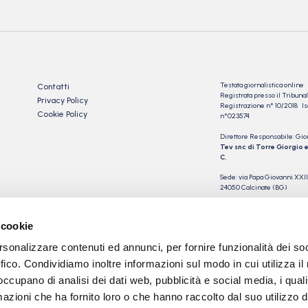
Testata giornalistica online
Contatti
Registrata presso il Tribu
Privacy Policy
Registrazione n° 10/2018 Iscr
Cookie Policy
n°023574
Direttore Responsabile: Gio
Tev snc di Torre Giorgio e
C.
Sede: via Papa Giovanni XXII
24050 Calcinate (BG)
P.IVA 03901230163
 cookie
rsonalizzare contenuti ed annunci, per fornire funzionalità dei so
ffico. Condividiamo inoltre informazioni sul modo in cui utilizza il 
 occupano di analisi dei dati web, pubblicità e social media, i qual
azioni che ha fornito loro o che hanno raccolto dal suo utilizzo d