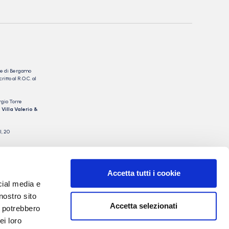
nale di Bergamo
itto al R.O.C. al
rgio Torre
 Villa Valerio &
I, 20
Accetta tutti i cookie
cial media e
nostro sito
Accetta selezionati
i potrebbero
ei loro