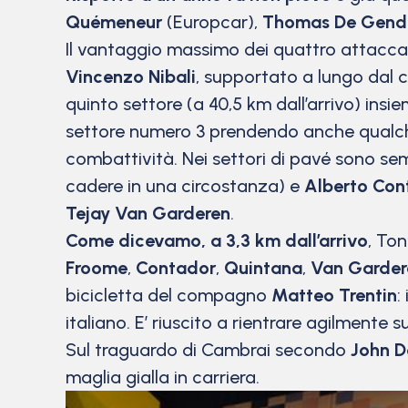
Quémeneur
(Europcar),
Thomas De Gen
Il vantaggio massimo dei quattro attaccan
Vincenzo Nibali
, supportato a lungo da
quinto settore (a 40,5 km dall’arrivo) in
settore numero 3 prendendo anche qualche 
combattività. Nei settori di pavé sono sem
cadere in una circostanza) e
Alberto Con
Tejay Van Garderen
.
Come dicevamo, a 3,3 km dall’arrivo
, To
Froome
,
Contador
,
Quintana
,
Van Garder
bicicletta del compagno
Matteo Trentin
:
italiano. E’ riuscito a rientrare agilmente
Sul traguardo di Cambrai secondo
John 
maglia gialla in carriera.