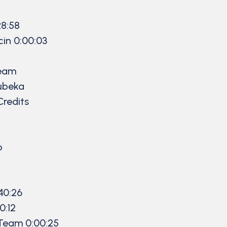
28:58
in 0:00:03
Team
ubeka
Credits
p
40:26
0:12
Team 0:00:25