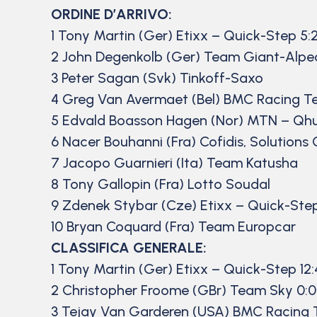
ORDINE D’ARRIVO:
1 Tony Martin (Ger) Etixx – Quick-Step 5:
2 John Degenkolb (Ger) Team Giant-Alpec
3 Peter Sagan (Svk) Tinkoff-Saxo
4 Greg Van Avermaet (Bel) BMC Racing 
5 Edvald Boasson Hagen (Nor) MTN – Qh
6 Nacer Bouhanni (Fra) Cofidis, Solutions 
7 Jacopo Guarnieri (Ita) Team Katusha
8 Tony Gallopin (Fra) Lotto Soudal
9 Zdenek Stybar (Cze) Etixx – Quick-Ste
10 Bryan Coquard (Fra) Team Europcar
CLASSIFICA GENERALE:
1 Tony Martin (Ger) Etixx – Quick-Step 12:
2 Christopher Froome (GBr) Team Sky 0:0
3 Tejay Van Garderen (USA) BMC Racing 