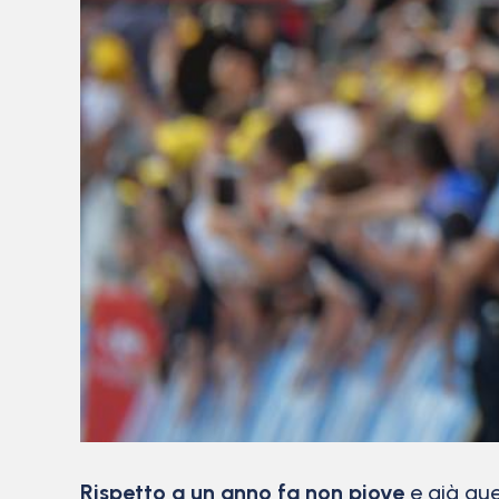
Rispetto a un anno fa non piove
e già que