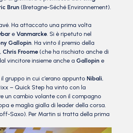
ric Brun
(Bretagne-Séché Environnement).
l pavé. Ha attaccato una prima volta
ybar
e
Vanmarcke
. Si è ripetuto nel
ny Gallopin
. Ha vinto il premio della
,
Chris Froome
(che ha rischiato anche di
″ dal vincitore insieme anche a
Gallopin
e
 il gruppo in cui c’erano appunto
Nibali
,
Etixx – Quick Step ha vinto con la
 fare un cambio volante con il compagno
ppa e maglia gialla di leader della corsa.
off-Saxo). Per Martin si tratta della prima