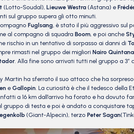
dt
(Lotto-Soudal),
Lieuwe Westra
(Astana) e
Frédé
ti sul gruppo supera gli otto minuti.
l compagno
Fuglsang
, è stato il più aggressivo su
sieme al compagno di squadra
Boom
, e poi anche
St
rischio in un tentativo di sorpasso ai danni di
To
pre rimasti nel gruppo dei migliori
Nairo Quintana
tador
. Alla fine sono arrivati tutti nel gruppo a 3
ny Martin ha sferrato il suo attaco che ha sorpreso
en
e
Gallopin
. La curiosità è che il tedesco della 
 infatti a 16 km dall’arrivo ha forato e ha dovuto
 sul gruppo di testa e poi è andato a conquistare ta
Degenkolb
(Giant-Alpecin), terzo
Peter Sagan
(Tink