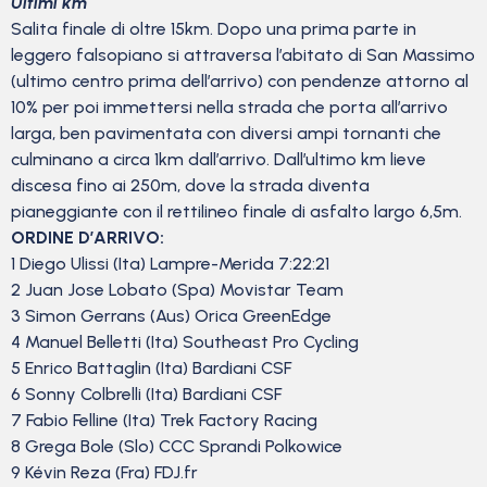
Ultimi km
Salita finale di oltre 15km. Dopo una prima parte in
leggero falsopiano si attraversa l’abitato di San Massimo
(ultimo centro prima dell’arrivo) con pendenze attorno al
10% per poi immettersi nella strada che porta all’arrivo
larga, ben pavimentata con diversi ampi tornanti che
culminano a circa 1km dall’arrivo. Dall’ultimo km lieve
discesa fino ai 250m, dove la strada diventa
pianeggiante con il rettilineo finale di asfalto largo 6,5m.
ORDINE D’ARRIVO:
1 Diego Ulissi (Ita) Lampre-Merida 7:22:21
2 Juan Jose Lobato (Spa) Movistar Team
3 Simon Gerrans (Aus) Orica GreenEdge
4 Manuel Belletti (Ita) Southeast Pro Cycling
5 Enrico Battaglin (Ita) Bardiani CSF
6 Sonny Colbrelli (Ita) Bardiani CSF
7 Fabio Felline (Ita) Trek Factory Racing
8 Grega Bole (Slo) CCC Sprandi Polkowice
9 Kévin Reza (Fra) FDJ.fr