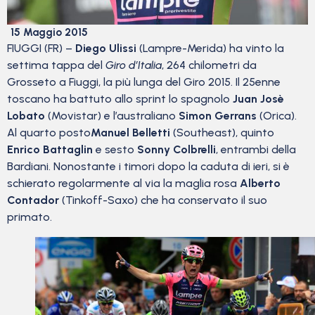
15 Maggio 2015
FIUGGI (FR) –
Diego Ulissi
(Lampre-Merida) ha vinto la
settima tappa del
Giro d’Italia
, 264 chilometri da
Grosseto a Fiuggi, la più lunga del Giro 2015. Il 25enne
toscano ha battuto allo sprint lo spagnolo
Juan Josè
Lobato
(Movistar) e l’australiano
Simon Gerrans
(Orica).
Al quarto posto
Manuel Belletti
(Southeast), quinto
Enrico Battaglin
e sesto
Sonny Colbrelli
, entrambi della
Bardiani. Nonostante i timori dopo la caduta di ieri, si è
schierato regolarmente al via la maglia rosa
Alberto
Contador
(Tinkoff-Saxo) che ha conservato il suo
primato.