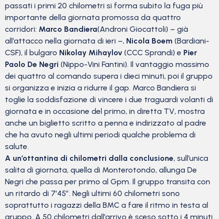
passati i primi 20 chilometri si forma subito la fuga più
importante della giornata promossa da quattro
corridori:
Marco Bandiera
(Androni Giocattoli) – già
all’attacco nella giornata di ieri –,
Nicola Boem
(Bardiani-
CSF), il bulgaro
Nikolay Mihaylov
(CCC Sprandi) e
Pier
Paolo De Negri
(Nippo-Vini Fantini). Il vantaggio massimo
dei quattro al comando supera i dieci minuti, poi il gruppo
si organizza e inizia a ridurre il gap. Marco Bandiera si
toglie la soddisfazione di vincere i due traguardi volanti di
giornata e in occasione del primo, in diretta TV, mostra
anche un biglietto scritto a penna e indirizzato al padre
che ha avuto negli ultimi periodi qualche problema di
salute.
A un’ottantina di chilometri dalla conclusione
, sull’unica
salita di giornata, quella di Monterotondo, allunga De
Negri che passa per primo al Gpm. Il gruppo transita con
un ritardo di 7’45”. Negli ultimi 60 chilometri sono
soprattutto i ragazzi della BMC a fare il ritmo in testa al
gruppo. A 50 chilometri dall’arrivo è sceso sotto i 4 minuti