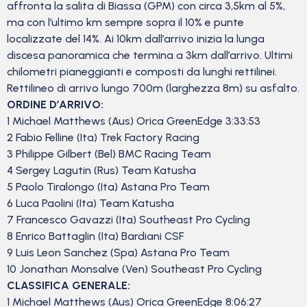
affronta la salita di Biassa (GPM) con circa 3,5km al 5%,
ma con l’ultimo km sempre sopra il 10% e punte
localizzate del 14%. Ai 10km dall’arrivo inizia la lunga
discesa panoramica che termina a 3km dall’arrivo. Ultimi
chilometri pianeggianti e composti da lunghi rettilinei.
Rettilineo di arrivo lungo 700m (larghezza 8m) su asfalto.
ORDINE D’ARRIVO:
1 Michael Matthews (Aus) Orica GreenEdge 3:33:53
2 Fabio Felline (Ita) Trek Factory Racing
3 Philippe Gilbert (Bel) BMC Racing Team
4 Sergey Lagutin (Rus) Team Katusha
5 Paolo Tiralongo (Ita) Astana Pro Team
6 Luca Paolini (Ita) Team Katusha
7 Francesco Gavazzi (Ita) Southeast Pro Cycling
8 Enrico Battaglin (Ita) Bardiani CSF
9 Luis Leon Sanchez (Spa) Astana Pro Team
10 Jonathan Monsalve (Ven) Southeast Pro Cycling
CLASSIFICA GENERALE:
1 Michael Matthews (Aus) Orica GreenEdge 8:06:27