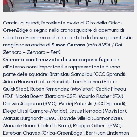
Continua, quindi, l’eccellente avvio di Giro della Orica-
GreenEdge a segno nella cronosquadre di apertura di
sabato a Sanremo e che ha portato la breve parentesi in
maglia rosa anche di
Simon Gerrans
(foto ANSA / Dal
Zennaro – Zennaro – Peri)
.
Giornata caratterizzata da una corposa fuga
con
all’interno nomi importanti e rappresentante buona
parte delle squadre: Branislau Samoilau (CCC Sprandi),
Adam Hansen (Lotto-Soudal), Tom Boonen (Etixx-
QuickStep), Rubén Fernandez (Movistar), Cedric Pineau
(FDJ), Nicola Boem (Bardiani-CSF), Maurilo Fischer (FDJ),
Darwin Atapuma (BMC), Maciej Paterski (CCC Sprandi),
Diego Ulissi (Lampre-Merida), Jesus Herrada (Movistar),
Marcus Burghardt (BMC), Davide Villella (Cannondale),
Manuele Boaro (Tinkoff-Saxo), Philippe Gilbert (BMC),
Esteban Chaves (Orica-GreenEdge), Bert-Jan Lindeman