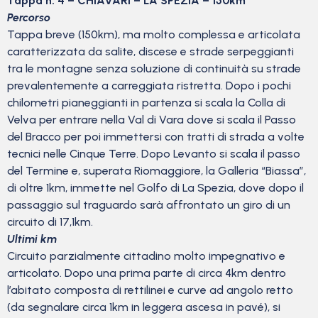
Tappa n. 4 – CHIAVARI – LA SPEZIA – 150km
Percorso
Tappa breve (150km), ma molto complessa e articolata
caratterizzata da salite, discese e strade serpeggianti
tra le montagne senza soluzione di continuità su strade
prevalentemente a carreggiata ristretta. Dopo i pochi
chilometri pianeggianti in partenza si scala la Colla di
Velva per entrare nella Val di Vara dove si scala il Passo
del Bracco per poi immettersi con tratti di strada a volte
tecnici nelle Cinque Terre. Dopo Levanto si scala il passo
del Termine e, superata Riomaggiore, la Galleria “Biassa”,
di oltre 1km, immette nel Golfo di La Spezia, dove dopo il
passaggio sul traguardo sarà affrontato un giro di un
circuito di 17,1km.
Ultimi km
Circuito parzialmente cittadino molto impegnativo e
articolato. Dopo una prima parte di circa 4km dentro
l’abitato composta di rettilinei e curve ad angolo retto
(da segnalare circa 1km in leggera ascesa in pavé), si