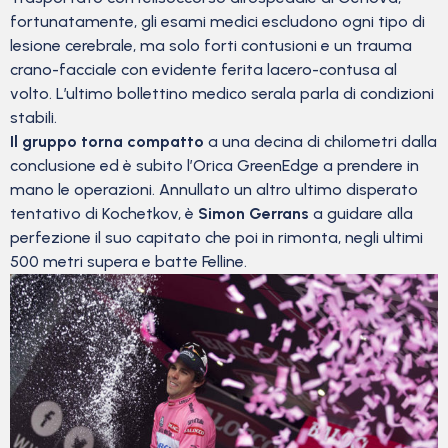
fortunatamente, gli esami medici escludono ogni tipo di
lesione cerebrale, ma solo forti contusioni e un trauma
crano-facciale con evidente ferita lacero-contusa al
volto. L’ultimo bollettino medico serala parla di condizioni
stabili.
Il gruppo torna compatto
a una decina di chilometri dalla
conclusione ed è subito l’Orica GreenEdge a prendere in
mano le operazioni. Annullato un altro ultimo disperato
tentativo di Kochetkov, è
Simon Gerrans
a guidare alla
perfezione il suo capitato che poi in rimonta, negli ultimi
500 metri supera e batte Felline.