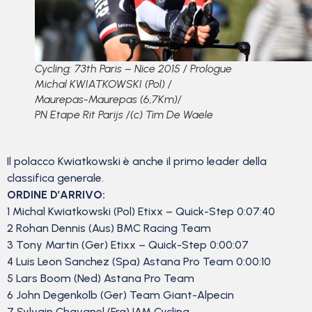
Cycling: 73th Paris – Nice 2015 / Prologue
Michal KWIATKOWSKI (Pol) /
Maurepas-Maurepas (6,7Km)/
PN Etape Rit Parijs /(c) Tim De Waele
Il polacco Kwiatkowski è anche il primo leader della
classifica generale.
ORDINE D’ARRIVO:
1 Michal Kwiatkowski (Pol) Etixx – Quick-Step 0:07:40
2 Rohan Dennis (Aus) BMC Racing Team
3 Tony Martin (Ger) Etixx – Quick-Step 0:00:07
4 Luis Leon Sanchez (Spa) Astana Pro Team 0:00:10
5 Lars Boom (Ned) Astana Pro Team
6 John Degenkolb (Ger) Team Giant-Alpecin
7 Sylvain Chavanel (Fra) IAM Cycling