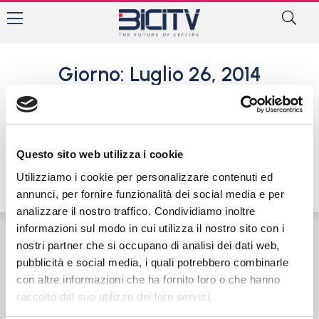
Giorno: Luglio 26, 2014
Tour. Tony Martin vince la
crono. Bravo Nibali 4° e
domani la grande festa in
giallo a Parigi
Questo sito web utilizza i cookie
26 Luglio 2014
Utilizziamo i cookie per personalizzare contenuti ed
annunci, per fornire funzionalità dei social media e per
analizzare il nostro traffico. Condividiamo inoltre
informazioni sul modo in cui utilizza il nostro sito con i
nostri partner che si occupano di analisi dei dati web,
Contatti
Privacy Policy
Cookie Policy
pubblicità e social media, i quali potrebbero combinarle
con altre informazioni che ha fornito loro o che hanno
raccolto dal suo utilizzo dei loro servizi.